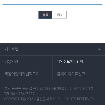
등록
취소
사이트맵
이용약관
개인정보처리방침
책임의한계와법적고지
홈페이지오류신고
충남 금산군 금산읍 금산로 1229-5 (하옥리, 공설운동장) 1층 |
TEL.041-754-7077 |
COPYRIGHTⓒ 2021 금산군체육회. ALL RIGHTS RESERVED.