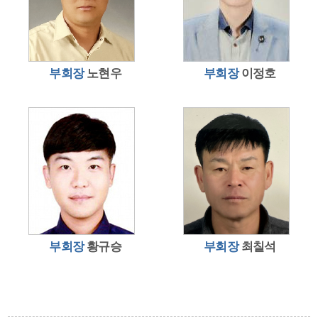
부회장
노현우
부회장
이정호
부회장
황규승
부회장
최칠석