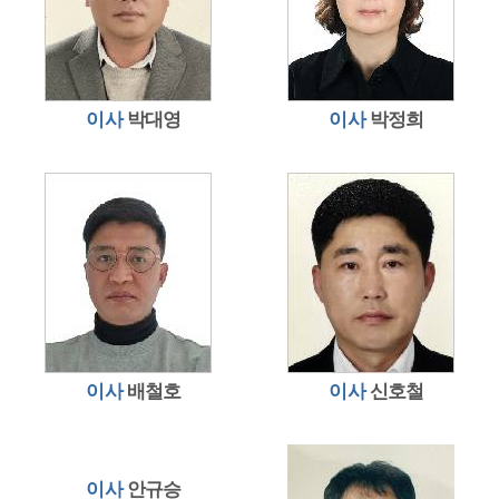
이사
박대영
이사
박정희
이사
배철호
이사
신호철
이사
안규승