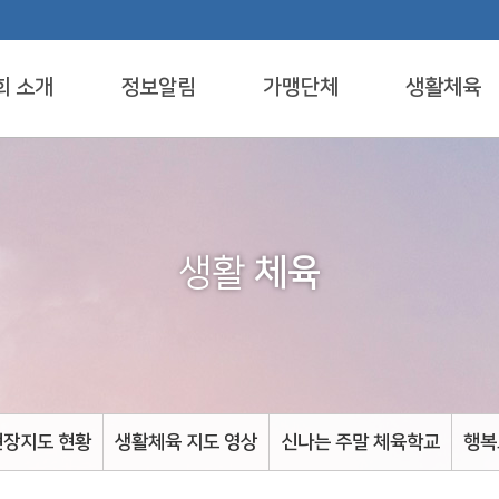
회 소개
정보알림
가맹단체
생활체육
생활
체육
현장지도 현황
생활체육 지도 영상
신나는 주말 체육학교
행복