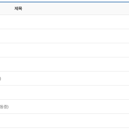
제목
)
산동중)