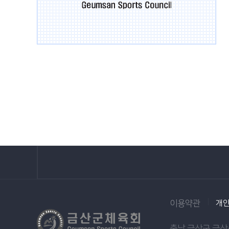
이용약관
개
충남 금산군 금산읍