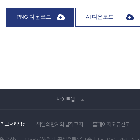
PNG 다운로드
AI 다운로드
사이트맵
인정보처리방침
책임의한계와법적고지
홈페이지오류신고
 금산로 1229-5 (하옥리, 공설운동장) 1층 |
TEL.041-754-70