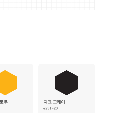
옐로우
다크 그레이
#231F20