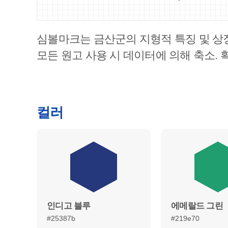
심볼마크는 금산군의 지형적 특징 및 상
모든 원고 사용 시 데이터에 의해 축소.
컬러
인디고 블루
에메랄드 그린
#25387b
#219e70