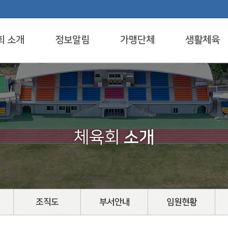
회 소개
정보알림
가맹단체
생활체육
체육회
소개
조직도
부서안내
임원현황