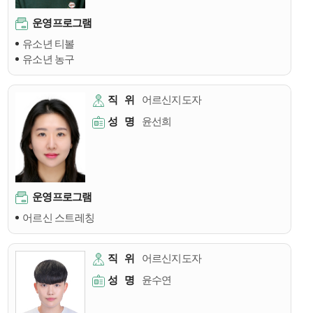
운영프로그램
유소년 티볼
유소년 농구
직
위
어르신지도자
성
명
윤선희
운영프로그램
어르신 스트레칭
직
위
어르신지도자
성
명
윤수연