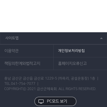
사이트맵
이용약관
개인정보처리방침
책임의한계와법적고지
홈페이지오류신고
충남 금산군 금산읍 금산로 1229-5 (하옥리, 공설운동장) 1층 |
TEL.041-754-7077 |
COPYRIGHTⓒ 2021 금산군체육회. ALL RIGHTS RESERVED.
PC모드 보기