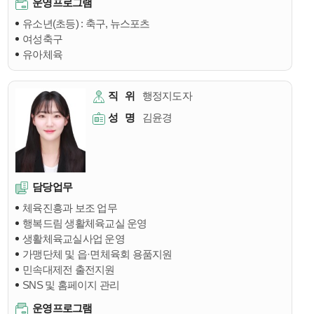
운영프로그램
유소년(초등) : 축구, 뉴스포츠
여성축구
유아체육
직
위
행정지도자
성
명
김윤경
담당업무
체육진흥과 보조 업무
행복드림 생활체육교실 운영
생활체육교실사업 운영
가맹단체 및 읍·면체육회 용품지원
민속대제전 출전지원
SNS 및 홈페이지 관리
운영프로그램