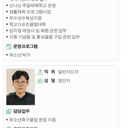
신나는 주말체육학교 운영
생활체육 프로그램사업
우수선수육성지원
학교스포츠클럽대회
임직원 애경사 및 화환 관련 업무
각종 기념품 및 홍보물품 구입 관련 업무
운영프로그램
유소년 탁구
직
위
일반지도자
성
명
정민지
담당업무
유소년축구클럽 운영 지원