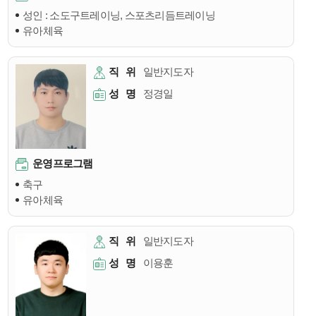
성인 : 소도구트레이닝, 스포츠리듬트레이닝
유아체육
직
위
일반지도자
성
명
정경일
운영프로그램
축구
유아체육
직
위
일반지도자
성
명
이용훈