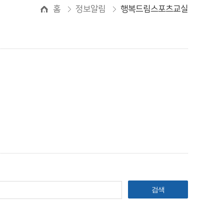
홈
정보알림
행복드림스포츠교실
검색