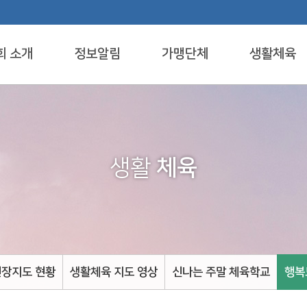
회 소개
정보알림
가맹단체
생활체육
생활
체육
현장지도 현황
생활체육 지도 영상
신나는 주말 체육학교
행복