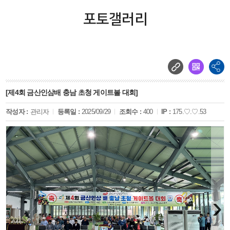
포토갤러리
[제4회 금산인삼배 충남 초청 게이트볼 대회]
작성자 :
관리자
등록일 :
2025/09/29
조회수 :
400
IP :
175.♡.♡.53
›