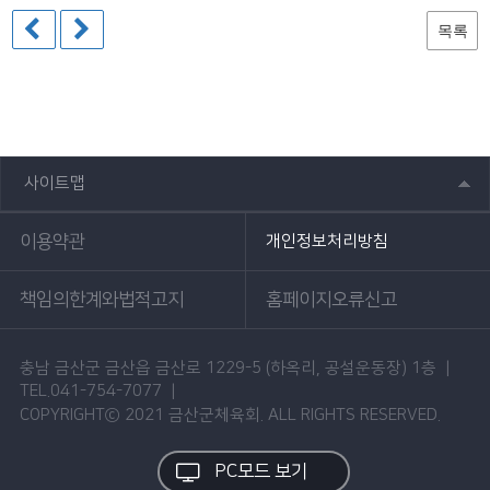
목록
사이트맵
이용약관
개인정보처리방침
책임의한계와법적고지
홈페이지오류신고
충남 금산군 금산읍 금산로 1229-5 (하옥리, 공설운동장) 1층 |
TEL.041-754-7077 |
COPYRIGHTⓒ 2021 금산군체육회. ALL RIGHTS RESERVED.
PC모드 보기