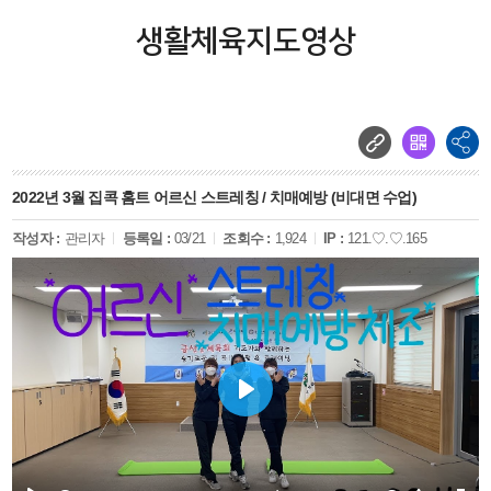
생활체육지도영상
2022년 3월 집콕 홈트 어르신 스트레칭 / 치매예방 (비대면 수업)
작성자 :
관리자
등록일 :
03/21
조회수 :
1,924
IP :
121.♡.♡.165
Play