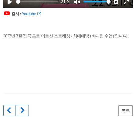
-31:21
Play
Mute
Settings
Enter
출처 :
Youtube
2022년 3월 집콕 홈트 어르신 스트레칭 / 치매예방 (비대면 수업) 입니다.
목록