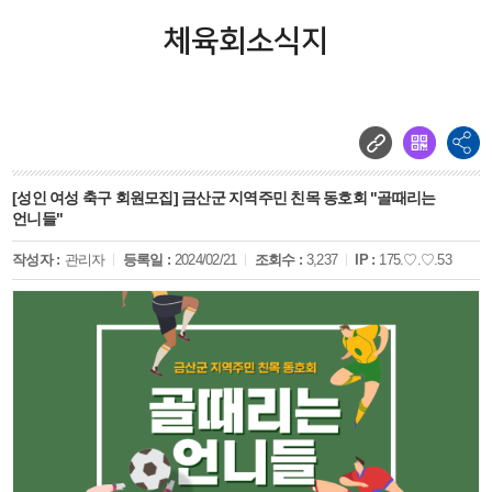
체육회소식지
[성인 여성 축구 회원모집] 금산군 지역주민 친목 동호회 "골때리는
언니들"
작성자 :
관리자
등록일 :
2024/02/21
조회수 :
3,237
IP :
175.♡.♡.53