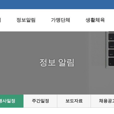
개
정보알림
가맹단체
생활체육
정보
알림
행사일정
주간일정
보도자료
채용공